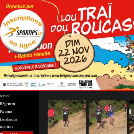
Aller au contenu
Sauter le menu
accueil
Réglement
Parcours
▼
Localisation
Résultats