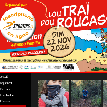
Aller au contenu
Sauter le menu
accueil
Réglement
Parcours
▼
Localisation
Résultats